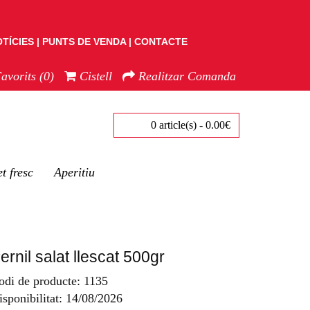
TÍCIES
PUNTS DE VENDA
CONTACTE
Favorits (0)
Cistell
Realitzar Comanda
0 article(s) - 0.00€
t fresc
Aperitiu
ernil salat llescat 500gr
odi de producte: 1135
isponibilitat: 14/08/2026