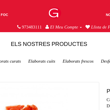
 FOC
NO
973483111
El Meu Compte
Llista de 
ELS NOSTRES PRODUCTES
orats curats
Elaborats cuits
Elaborats frescos
Desfe
P
C
D