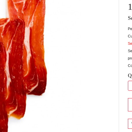
1
S
Pe
Cu
Se
Se
pr
Co
Q