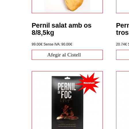
Pernil salat amb os
Pern
8/8,5kg
tro
99.00€
Sense IVA: 90.00€
20.74€
Afegir al Cistell