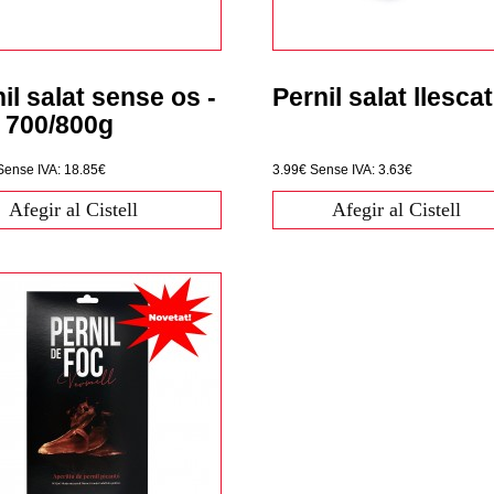
il salat sense os -
Pernil salat llesca
s 700/800g
Sense IVA: 18.85€
3.99€
Sense IVA: 3.63€
Afegir al Cistell
Afegir al Cistell