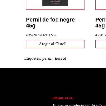
Pernil de foc negre
Pern
45g
45g
4.95€
Sense IVA: 4.50€
4.95€
S
Afegir al Cistell
Etiquetes:
pernil
,
llescat
EMBALATGE
El nostre producte viatja refrig