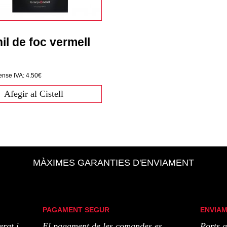
il de foc vermell
ense IVA: 4.50€
Afegir al Cistell
MÀXIMES GARANTIES D'ENVIAMENT
PAGAMENT SEGUR
ENVIAM
erat i
El pagament de les comandes es
Ports g