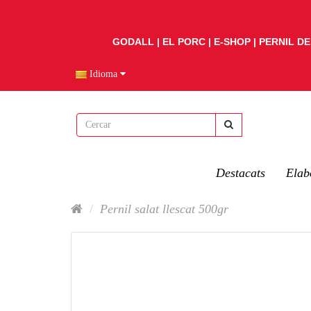
GODALL
EL PORC
E-SHOP
PERNIL DE
Idioma
Destacats
Elab
Pernil salat llescat 500gr