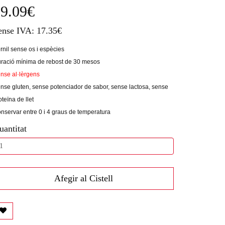
9.09€
ense IVA: 17.35€
rnil sense os i espècies
ració mínima de rebost de 30 mesos
nse al·lèrgens
nse gluten, sense potenciador de sabor, sense lactosa, sense
oteïna de llet
nservar entre 0 i 4 graus de temperatura
uantitat
Afegir al Cistell