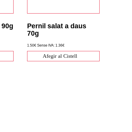
t 90g
Pernil salat a daus
70g
1.50€
Sense IVA: 1.36€
Afegir al Cistell