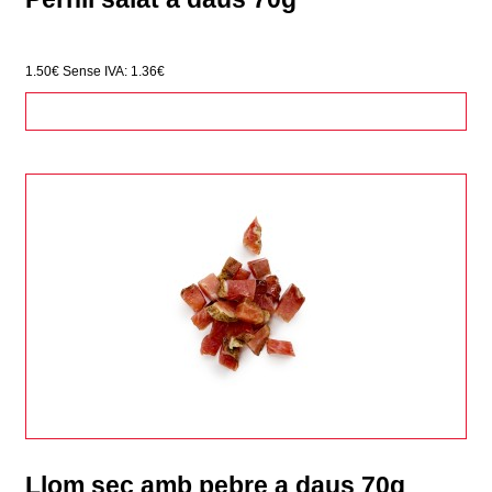
1.50€
Sense IVA: 1.36€
Llom sec amb pebre a daus 70g