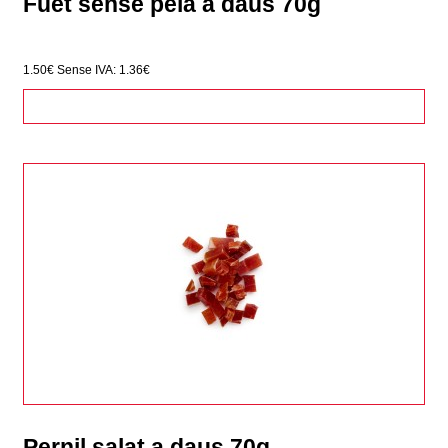
Fuet sense pela a daus 70g
1.50€
Sense IVA: 1.36€
Pernil salat a daus 70g