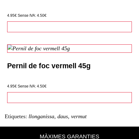
4.95€
Sense IVA: 4.50€
Pernil de foc vermell 45g
4.95€
Sense IVA: 4.50€
Etiquetes:
llonganissa
,
daus
,
vermut
MÀXIMES GARANTIES